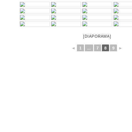
[DIAPORAMA]
◄
1
...
7
8
9
►