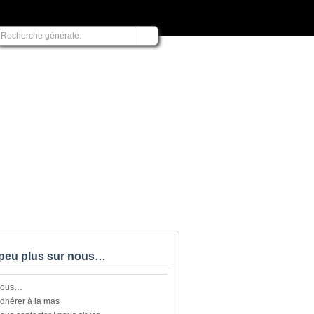
peu plus sur nous…
nous…
dhérer à la mas