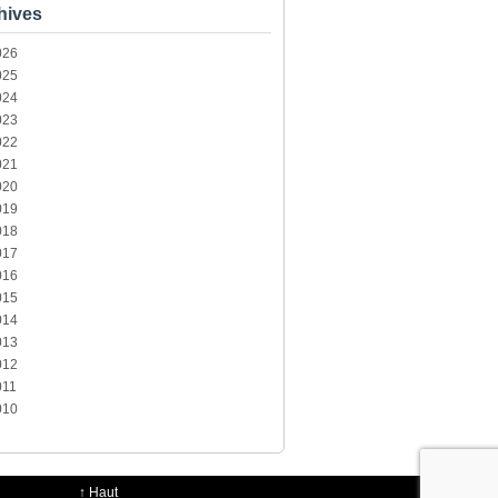
hives
026
025
024
023
022
021
020
019
018
017
016
015
014
013
012
011
010
↑
Haut