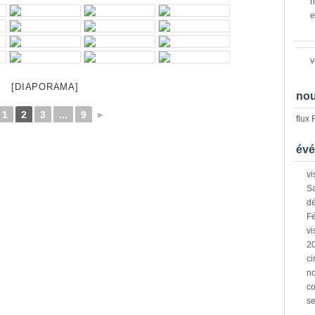
n
e
v
[DIAPORAMA]
nou
1
2
3
...
9
►
flux
évé
vi
Sa
dé
Fé
vi
2
ci
n
co
s