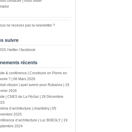
ous contacter | nous situer
mploi
ous ne recevez pas la newsletter ?
s suivre
 RSS
/
twitter
/
facebook
nements récents
site & conférence | Construire en Pierre en
voie ? | 06 Mars 2026
bat citoyen | quel avenir pour Rubanox | 19
vrier 2026
site | CNES de La Féclaz | 28 Décembre
025
néma d’architecture | chambéry | 05
ovembre 2025
nférence d’architecture | Luc BOEGLY | 19
eptembre 2024