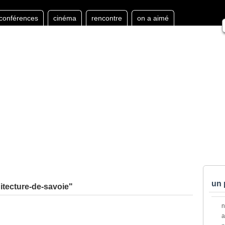
conférences
cinéma
rencontre
on a aimé
un 
itecture-de-savoie"
a