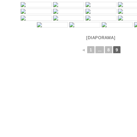
[DIAPORAMA]
◄
1
...
8
9