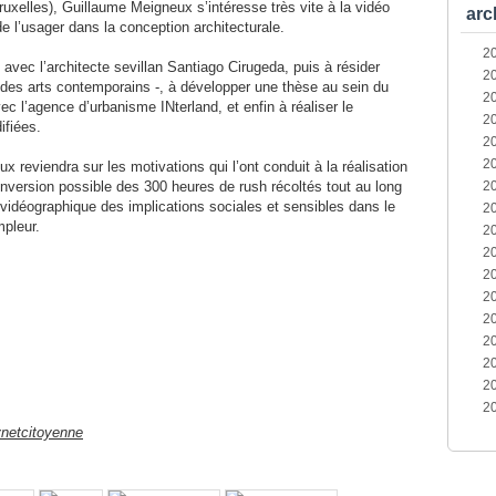
xelles), Guillaume Meigneux s’intéresse très vite à la vidéo
arc
de l’usager dans la conception architecturale.
2
 avec l’architecte sevillan Santiago Cirugeda, puis à résider
2
des arts contemporains -, à développer une thèse au sein du
2
 l’agence d’urbanisme INterland, et enfin à réaliser le
2
ifiées.
2
2
 reviendra sur les motivations qui l’ont conduit à la réalisation
onversion possible des 300 heures de rush récoltés tout au long
2
idéographique des implications sociales et sensibles dans le
2
mpleur.
2
2
2
2
2
2
2
2
2
vnetcitoyenne