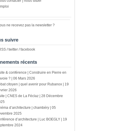
ous contacter | nous situer
mploi
ous ne recevez pas la newsletter ?
s suivre
 RSS
/
twitter
/
facebook
nements récents
site & conférence | Construire en Pierre en
voie ? | 06 Mars 2026
bat citoyen | quel avenir pour Rubanox | 19
vrier 2026
site | CNES de La Féclaz | 28 Décembre
025
néma d’architecture | chambéry | 05
ovembre 2025
nférence d’architecture | Luc BOEGLY | 19
eptembre 2024