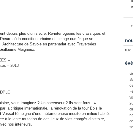
n
e
v
ent depuis plus d’un siècle. Ré-interrogeons les classiques et
à l’heure où la condition urbaine et l’image numérique se
nou
 l’Architecture de Savoie en partenariat avec Traversées
 Guillaume Meigneux.
flux
EES »
évé
utes – 2013
vi
Sa
dé
Fé
 DPLG
vi
isine, vous imaginez ? Un ascenseur ? Ils sont fous ! »
2
r la critique internationale, la rénovation de la tour Bois le
ci
 et Vassal témoigne d’une métamorphose inédite en milieu habité.
n
ace à la lente mutation de ces lieux de vies chargés d’histoire,
co
vec nos intérieurs.
s