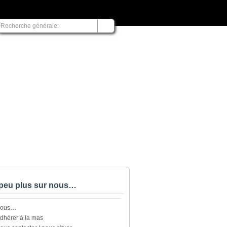
peu plus sur nous…
nous…
dhérer à la mas