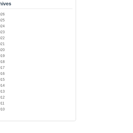
hives
026
025
024
023
022
021
020
019
018
017
016
015
014
013
012
011
010