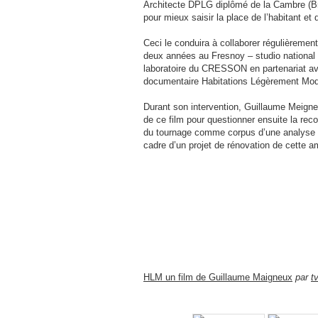
Architecte DPLG diplômé de la Cambre (Bru
pour mieux saisir la place de l’habitant et 
Ceci le conduira à collaborer régulièrement
deux années au Fresnoy – studio national 
laboratoire du CRESSON en partenariat avec
documentaire Habitations Légèrement Mod
Durant son intervention, Guillaume Meigneux
de ce film pour questionner ensuite la rec
du tournage comme corpus d’une analyse v
cadre d’un projet de rénovation de cette a
HLM un film de Guillaume Maigneux
par
t