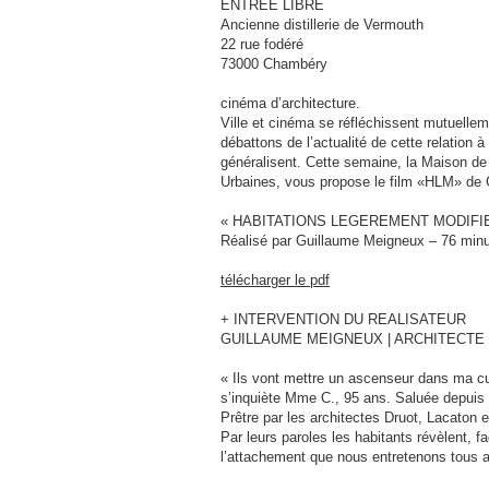
ENTREE LIBRE
Ancienne distillerie de Vermouth
22 rue fodéré
73000 Chambéry
cinéma d’architecture.
Ville et cinéma se réfléchissent mutuellem
débattons de l’actualité de cette relation 
généralisent. Cette semaine, la Maison de
Urbaines, vous propose le film «HLM» de
« HABITATIONS LEGEREMENT MODIFI
Réalisé par Guillaume Meigneux – 76 min
télécharger le pdf
+ INTERVENTION DU REALISATEUR
GUILLAUME MEIGNEUX | ARCHITECTE
« Ils vont mettre un ascenseur dans ma cu
s’inquiète Mme C., 95 ans. Saluée depuis pa
Prêtre par les architectes Druot, Lacaton
Par leurs paroles les habitants révèlent, f
l’attachement que nous entretenons tous a