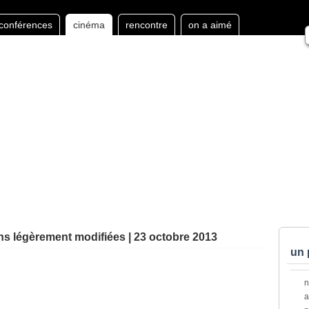
conférences
cinéma
rencontre
on a aimé
ons légèrement modifiées | 23 octobre 2013
un 
a