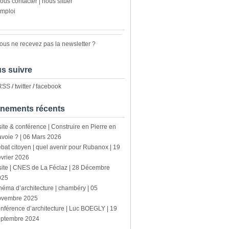
ous contacter | nous situer
mploi
ous ne recevez pas la newsletter ?
s suivre
 RSS
/
twitter
/
facebook
nements récents
site & conférence | Construire en Pierre en
voie ? | 06 Mars 2026
bat citoyen | quel avenir pour Rubanox | 19
vrier 2026
site | CNES de La Féclaz | 28 Décembre
025
néma d’architecture | chambéry | 05
ovembre 2025
nférence d’architecture | Luc BOEGLY | 19
eptembre 2024