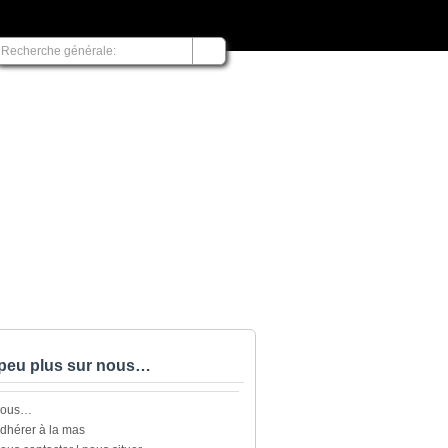
peu plus sur nous…
nous…
dhérer à la mas