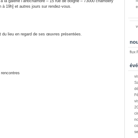
 à la galerie l’antichambre – 15 rue de boigne – 73000 chambéry
n
h à 19h] et autres jours sur rendez-vous.
e
v
rit du lieu en regard de ses œuvres présentées.
nou
flux
évé
s rencontres
vi
Sa
dé
Fé
vi
2
ci
n
co
s