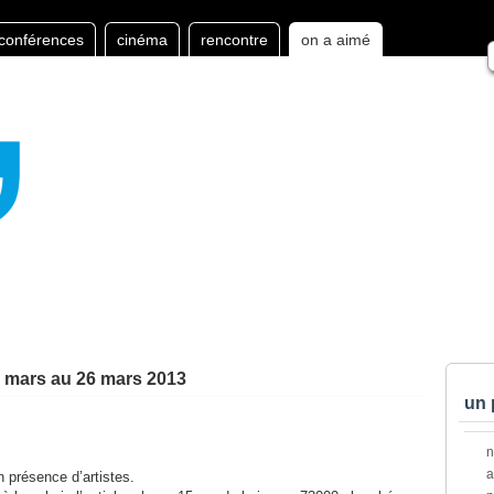
conférences
cinéma
rencontre
on a aimé
09 mars au 26 mars 2013
un 
a
 présence d’artistes.