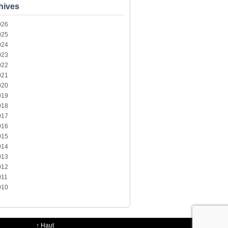
hives
026
025
024
023
022
021
020
019
018
017
016
015
014
013
012
011
010
↑
Haut