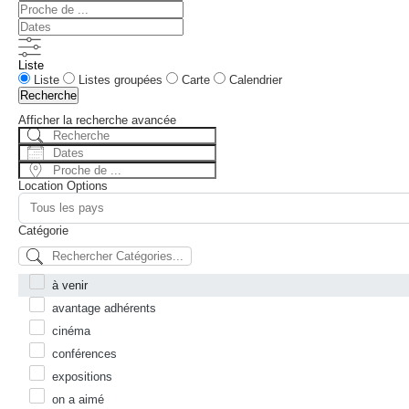
Proche
de
Dates
...
Liste
Type
Liste
Listes groupées
Carte
Calendrier
d’affichage
Recherche
des
résultats
Afficher la recherche avancée
de
Recherche
la
Dates
recherche
Proche
de
Location Options
...
Pays
Catégorie
Catégorie
à venir
avantage adhérents
cinéma
conférences
expositions
on a aimé