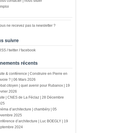
ous contacter | nous situer
mploi
ous ne recevez pas la newsletter ?
s suivre
 RSS
/
twitter
/
facebook
nements récents
site & conférence | Construire en Pierre en
voie ? | 06 Mars 2026
bat citoyen | quel avenir pour Rubanox | 19
vrier 2026
site | CNES de La Féclaz | 28 Décembre
025
néma d’architecture | chambéry | 05
ovembre 2025
nférence d’architecture | Luc BOEGLY | 19
eptembre 2024