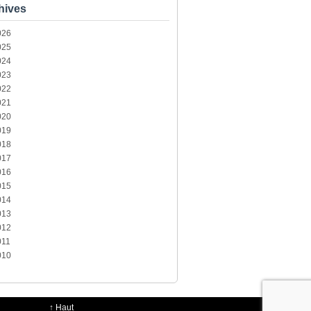
hives
026
025
024
023
022
021
020
019
018
017
016
015
014
013
012
011
010
↑
Haut