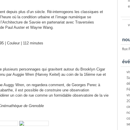
n
e
ent depuis plus d’un siècle. Ré-interrogeons les classiques et
à l’heure où la condition urbaine et l’image numérique se
 l’Architecture de Savoie en partenariat avec Traversées
v
 de Paul Auster et Wayne Wang.
nou
5 | Couleur | 112 minutes
flux
évé
e plusieurs personnages qui gravitent autour du Brooklyn Cigar
vi
nu par Auggie Wren (Harvey Keitel) au coin de la 16ème rue et
Sa
dé
raphe Auggy Wren, on regardera comment, de Georges Perec à
Fé
barthe, il est possible de construire une observation
idérer un coin de rue comme un formidable observatoire de la vie
vi
2
a Cinémathèque de Grenoble
ci
n
co
s