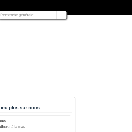
peu plus sur nous…
nous…
dhérer à la mas