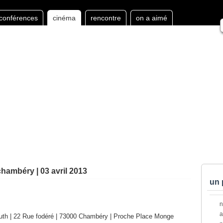
conférences
cinéma
rencontre
on a aimé
chambéry | 03 avril 2013
un 
a
rmouth | 22 Rue fodéré | 73000 Chambéry | Proche Place Monge