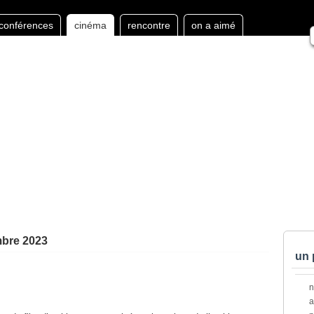
conférences
cinéma
rencontre
on a aimé
mbre 2023
un 
a