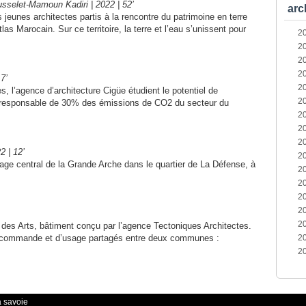
sselet-Ma­moun Kadiri | 2022 | 52’
arc
 jeunes architectes partis à la rencontre du patrimoine en terre
s Maro­cain. Sur ce territoire, la terre et l’eau s’unissent pour
2
2
2
2
7’
2
, l’agence d’architecture Cigüe étudient le potentiel de
2
ent, responsable de 30% des émissions de CO2 du secteur du
2
2
2
2 | 12’
2
age central de la Grande Arche dans le quartier de La Défense, à
2
2
2
2
2
des Arts, bâtiment conçu par l’agence Tectoniques Architectes.
 commande et d’usage partagés entre deux communes :
2
2
a savoie