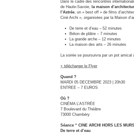
Dans le cadre des rencontres internationale
de Haute-Savoie,
la maison d’architectu
l’Astrée
, un « best off » de films d’arch
Ciné Archi », organisées par la Maison d’a
De terre et d’eau – 52 minutes
Béton de plâtre – 7 minutes
La grande arche – 12 minutes
La maison des arts – 26 minutes
La soirée se poursuivra par un pot amical à
+ télécharger le Flyer
Quand ?
MARDI 05 DECEMBRE 2023 | 20h30
ENTREE – 7 EUROS
Où ?
CINÉMA L’ASTRÉE
7 Boulevard du Théâtre
73000 Chambéry
Séance “ CINE ARCHI HORS LES MURS
De terre et d’eau