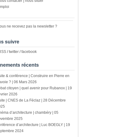
ous contacter | nous situer
mploi
ous ne recevez pas la newsletter ?
s suivre
 RSS
/
twitter
/
facebook
nements récents
site & conférence | Construire en Pierre en
voie ? | 06 Mars 2026
bat citoyen | quel avenir pour Rubanox | 19
vrier 2026
site | CNES de La Féclaz | 28 Décembre
025
néma d’architecture | chambéry | 05
ovembre 2025
nférence d’architecture | Luc BOEGLY | 19
eptembre 2024