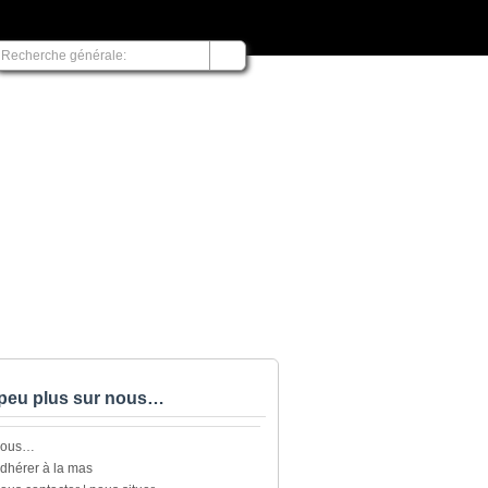
peu plus sur nous…
nous…
dhérer à la mas