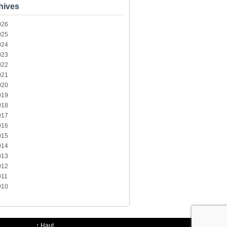
hives
026
025
024
023
022
021
020
019
018
017
016
015
014
013
012
011
010
↑
Haut