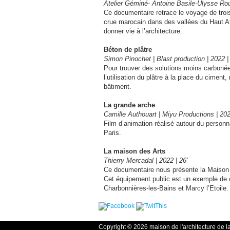
Atelier Géminé- Antoine Basile-Ulysse Rou
Ce documentaire retrace le voyage de trois
crue marocain dans des vallées du Haut Atla
donner vie à l’architecture.
Béton de plâtre
Simon Pinochet | Blast production | 2022 | 
Pour trouver des solutions moins carbonées
l’utilisation du plâtre à la place du cim
bâtiment.
La grande arche
Camille Authouart | Miyu Productions | 202
Film d’animation réalisé autour du personn
Paris.
La maison des Arts
Thierry Mercadal | 2022 | 26’
Ce documentaire nous présente la Maison 
Cet équipement public est un exemple de
Charbon­nières-les-Bains et Marcy l’Etoile.
Copyright © 2026 maison de l'architecture de l