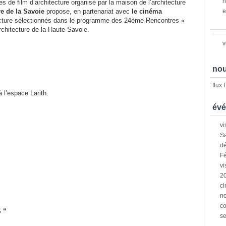
n
s de film d’architecture organisé par la maison de l’architecture
re de la Savoie
propose, en partenariat avec
le cinéma
e
itecture sélectionnés dans le programme des 24ème Rencontres «
rchitecture de la Haute-Savoie.
v
nou
flux
 l’espace Larith.
évé
vi
Sa
dé
Fé
vi
2
ci
n
co
 “
s