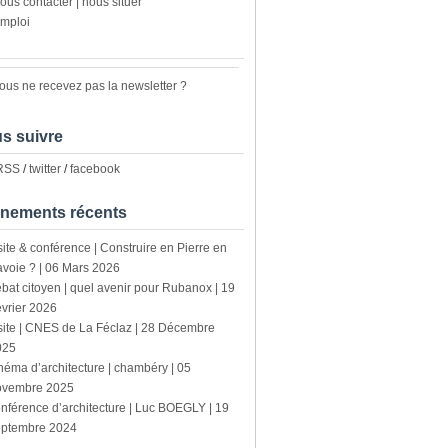
ous contacter | nous situer
mploi
ous ne recevez pas la newsletter ?
s suivre
 RSS
/
twitter
/
facebook
nements récents
site & conférence | Construire en Pierre en
voie ? | 06 Mars 2026
bat citoyen | quel avenir pour Rubanox | 19
vrier 2026
site | CNES de La Féclaz | 28 Décembre
025
néma d’architecture | chambéry | 05
ovembre 2025
nférence d’architecture | Luc BOEGLY | 19
eptembre 2024