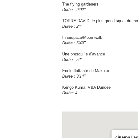
The flying gardeners
Durée : 9’02’’
TORRE DAVID, le plus grand squat du m
Durée : 24’
Innerspace/Moon walk
Durée : 6’49’’
Une presqu’île d’avance
Durée : 52’
Ecole flottante de Makoko
Durée : 3’14’’
Kengo Kuma: V&A Dundee
Durée: 4’
cinéma l'a