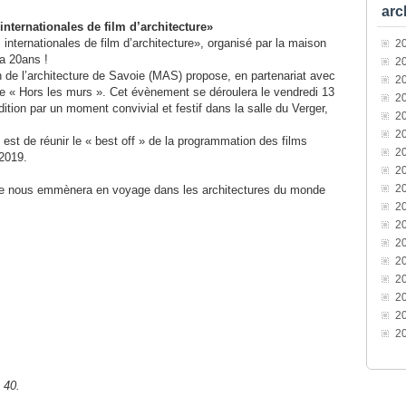
arc
internationales de film d’architecture»
internationales de film d’architecture», organisé par la maison
2
 a 20ans !
2
n de l’architecture de Savoie (MAS) propose, en partenariat avec
2
e « Hors les murs ». Cet évènement se déroulera le vendredi 13
2
tion par un moment convivial et festif dans la salle du Verger,
2
2
est de réunir le « best off » de la programmation des films
2
2019.
2
2
e nous emmènera en voyage dans les architectures du monde
2
2
2
2
2
2
2
2
 40.