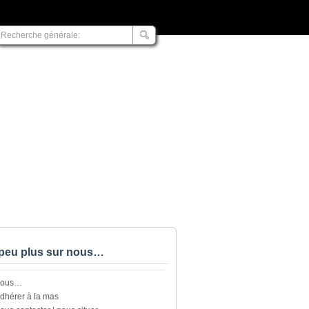
peu plus sur nous…
nous…
dhérer à la mas