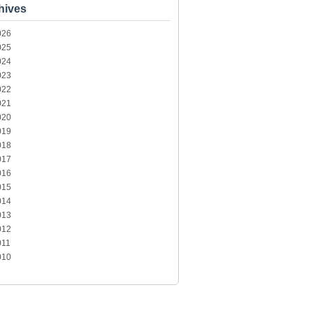
hives
026
025
024
023
022
021
020
019
018
017
016
015
014
013
012
011
010