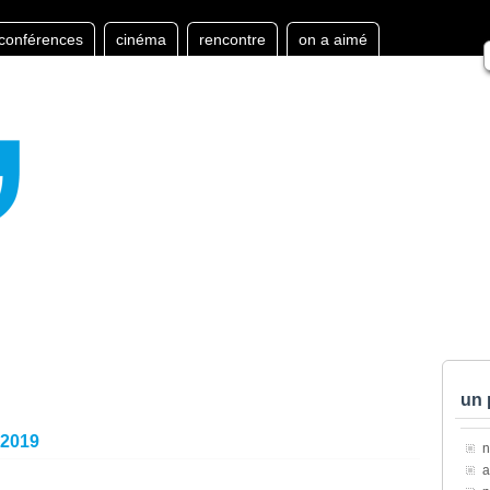
conférences
cinéma
rencontre
on a aimé
un 
 2019
a