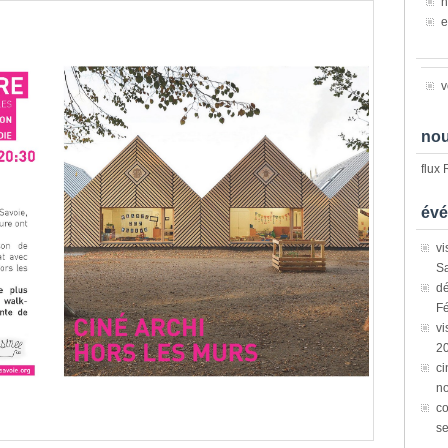
n
e
v
nou
flux
évé
vi
Sa
dé
Fé
vi
2
ci
n
co
s