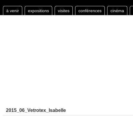
à venir
expositions
visites
conférences
cinéma
2015_06_Vetrotex_Isabelle