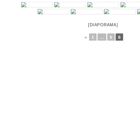
[DIAPORAMA]
◄
1
...
5
6